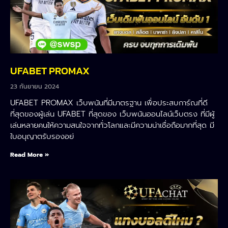
UFABET PROMAX
23 กันยายน 2024
UFABET PROMAX เว็บพนันที่มีมาตรฐาน เพื่อประสบการ์ณที่ดี
ที่สุดของผู้เล่น UFABET ที่สุดของ เว็บพนันออนไลน์เว็บตรง ที่มีผู้
เล่นหลายคนให้ความสนใจจากทั่วโลกและมีความน่าเชื่อถือมากที่สุด มี
ใบอนุญาตรับรองอย่
Read More »