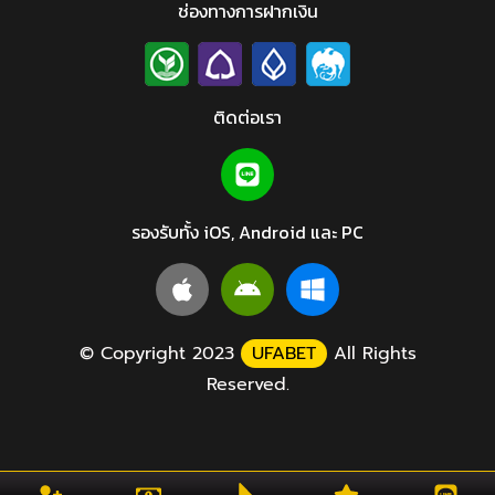
ช่องทางการฝากเงิน
ติดต่อเรา
รองรับทั้ง iOS, Android และ PC
© Copyright 2023
UFABET
All Rights
Reserved.