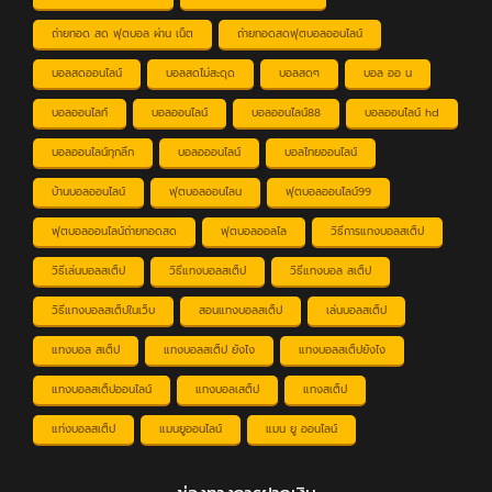
ถ่ายทอด สด ฟุตบอล ผ่าน เน็ต
ถ่ายทอดสดฟุตบอลออนไลน์
บอลสดออนไลน์
บอลสดไม่สะดุด
บอลสดๆ
บอล ออ น
บอลออนไลท์
บอลออนไลน์
บอลออนไลน์88
บอลออนไลน์ hd
บอลออนไลน์ทุกลีก
บอลอออนไลน์
บอลไทยออนไลน์
บ้านบอลออนไลน์
ฟุตบอลออนไลน
ฟุตบอลออนไลน์99
ฟุตบอลออนไลน์ถ่ายทอดสด
ฟุตบอลออลไล
วิธีการแทงบอลสเต็ป
วิธีเล่นบอลสเต็ป
วิธีแทงบอลสเต็ป
วิธีแทงบอล สเต็ป
วิธีแทงบอลสเต็ปในเว็บ
สอนแทงบอลสเต็ป
เล่นบอลสเต็ป
แทงบอล สเต็ป
แทงบอลสเต็ป ยังไง
แทงบอลสเต็ปยังไง
แทงบอลสเต็ปออนไลน์
แทงบอลเสต็ป
แทงสเต็ป
แท่งบอลสเต็ป
แมนยูออนไลน์
แมน ยู ออนไลน์