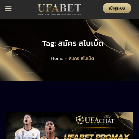
เข้าสู่ระบบ
Tag: สมัคร สโบเบ็ต
Home
»
สมัคร สโบเบ็ต