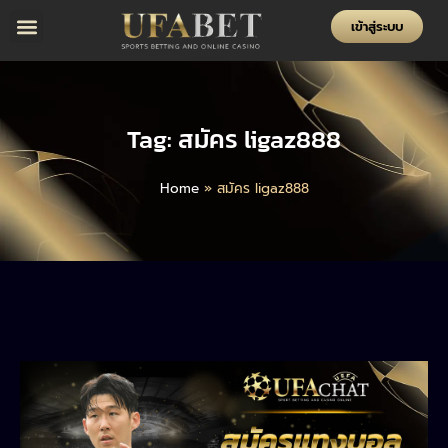
เข้าสู่ระบบ
Tag: สมัคร ligaz888
Home
»
สมัคร ligaz888