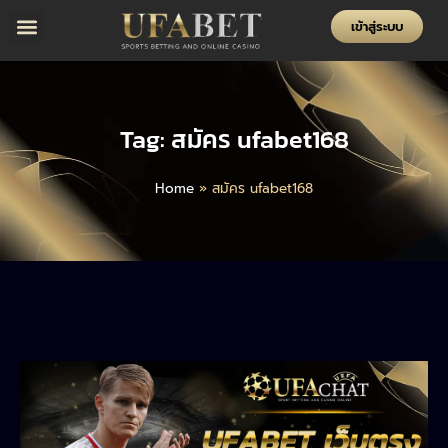
เข้าสู่ระบบ
Tag: สมัคร ufabet168
Home
»
สมัคร ufabet168