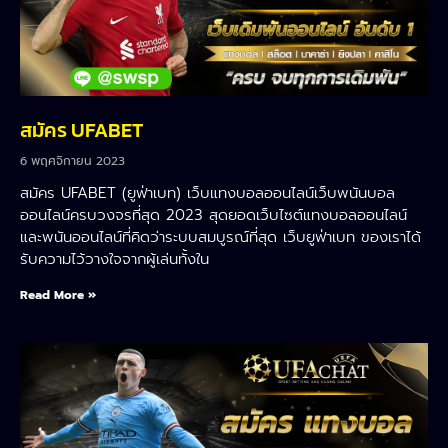
สมัคร UFABET
6 พฤศจิกายน 2023
สมัคร UFABET (ยูฟ่าเบท) เว็บแทงบอลออนไลน์เว็บพนันบอล
ออนไลน์ครบวงจรที่สุด 2023​ สุดยอดเว็บไซต์แทงบอลออนไลน์
และพนันออนไลน์ที่คิดว่าระบบสมบูรณ์ที่สุด เว็บยูฟ่าเบท ของเราได้
รับความไว้วางใจจากผู้เล่นทั้งใน
Read More »