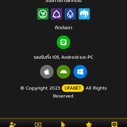
ช่องทางการฝากเงิน
ติดต่อเรา
รองรับทั้ง iOS, Android และ PC
© Copyright 2023
UFABET
All Rights
Reserved.