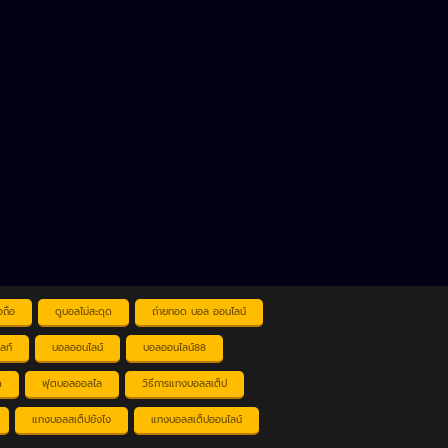
อถือ
ดูบอลไม่สะดุด
ถ่ายทอด บอล ออนไลน์
ลท์
บอลออนไลน์
บอลออนไลน์88
ด
ฟุตบอลออลไล
วิธีการแทงบอลสเต็ป
แทงบอลสเต็ปยังไง
แทงบอลสเต็ปออนไลน์