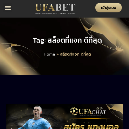
เข้าสู่ระบบ
Tag: สล็อตที่แจก ดีที่สุด
Home
»
สล็อตที่แจก ดีที่สุด