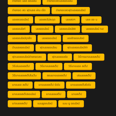
ถ่ายทอด บอล ออนไลน์
ถ่ายทอดสดบอลออนไลน์
ถ่ายทอด สด ฟุตบอล ผ่าน เน็ต
ถ่ายทอดสดฟุตบอลออนไลน์
บอลสดออนไลน์
บอลสดไม่สะดุด
บอลสดๆ
บอล ออ น
บอลออนไลท์
บอลออนไลน์
บอลออนไลน์88
บอลออนไลน์ hd
บอลออนไลน์ทุกลีก
บอลอออนไลน์
บอลไทยออนไลน์
บ้านบอลออนไลน์
ฟุตบอลออนไลน
ฟุตบอลออนไลน์99
ฟุตบอลออนไลน์ถ่ายทอดสด
ฟุตบอลออลไล
วิธีการแทงบอลสเต็ป
วิธีเล่นบอลสเต็ป
วิธีแทงบอลสเต็ป
วิธีแทงบอล สเต็ป
วิธีแทงบอลสเต็ปในเว็บ
สอนแทงบอลสเต็ป
เล่นบอลสเต็ป
แทงบอล สเต็ป
แทงบอลสเต็ป ยังไง
แทงบอลสเต็ปยังไง
แทงบอลสเต็ปออนไลน์
แทงบอลเสต็ป
แทงสเต็ป
แท่งบอลสเต็ป
แมนยูออนไลน์
แมน ยู ออนไลน์