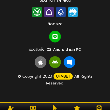
ช่องทางการฝากเงิน
ติดต่อเรา
รองรับทั้ง iOS, Android และ PC
© Copyright 2023
UFABET
All Rights
Reserved.