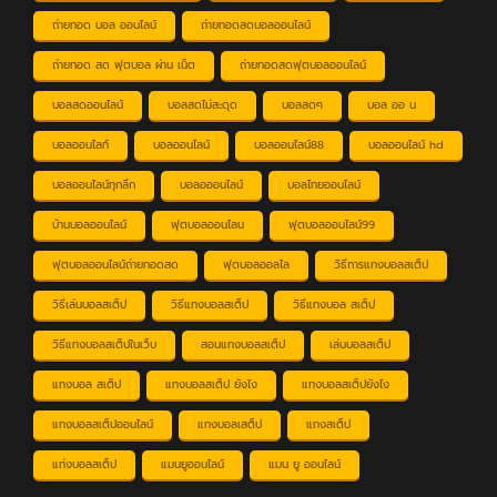
ถ่ายทอด บอล ออนไลน์
ถ่ายทอดสดบอลออนไลน์
ถ่ายทอด สด ฟุตบอล ผ่าน เน็ต
ถ่ายทอดสดฟุตบอลออนไลน์
บอลสดออนไลน์
บอลสดไม่สะดุด
บอลสดๆ
บอล ออ น
บอลออนไลท์
บอลออนไลน์
บอลออนไลน์88
บอลออนไลน์ hd
บอลออนไลน์ทุกลีก
บอลอออนไลน์
บอลไทยออนไลน์
บ้านบอลออนไลน์
ฟุตบอลออนไลน
ฟุตบอลออนไลน์99
ฟุตบอลออนไลน์ถ่ายทอดสด
ฟุตบอลออลไล
วิธีการแทงบอลสเต็ป
วิธีเล่นบอลสเต็ป
วิธีแทงบอลสเต็ป
วิธีแทงบอล สเต็ป
วิธีแทงบอลสเต็ปในเว็บ
สอนแทงบอลสเต็ป
เล่นบอลสเต็ป
แทงบอล สเต็ป
แทงบอลสเต็ป ยังไง
แทงบอลสเต็ปยังไง
แทงบอลสเต็ปออนไลน์
แทงบอลเสต็ป
แทงสเต็ป
แท่งบอลสเต็ป
แมนยูออนไลน์
แมน ยู ออนไลน์