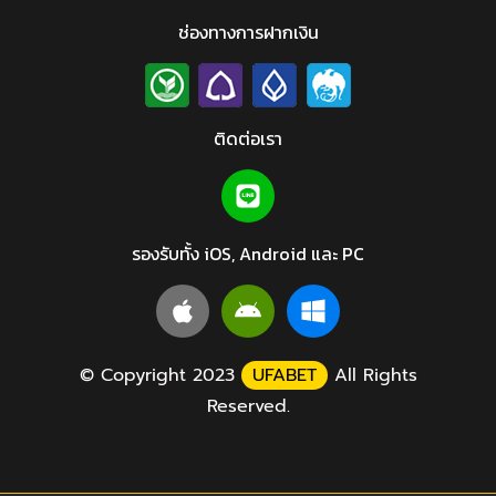
ช่องทางการฝากเงิน
ติดต่อเรา
รองรับทั้ง iOS, Android และ PC
© Copyright 2023
UFABET
All Rights
Reserved.