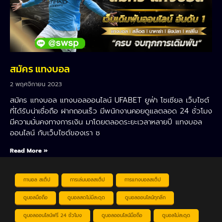
สมัคร แทงบอล
2 พฤศจิกายน 2023
สมัคร แทงบอล แทงบอลออนไลน์ UFABET ยูฟ่า โซเซียล เว็บไซต์
ที่ได้รับน่าเชื่อถือ ฝากถอนเร็ว มีพนักงานคอยดูแลตลอด 24 ชั่วโมง
มีความมั่นคงทางการเงิน มาโดยตลอดระยะเวลาหลายปี แทงบอล
ออนไลน์ กับเว็บไซต์ของเรา ซ
Read More »
กาบอล สเต็ป
การเล่นบอลสเต็ป
การแทงบอลสเต็ป
ดูบอลมือถือ
ดูบอลสดไม่มีสะดุด
ดูบอลออนไลน์ทุกลีก
ดูบอลออนไลน์ฟรี 24 ชั่วโมง
ดูบอลออนไลน์มือถือ
ดูบอลไม่สะดุด