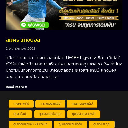
สมัคร แทงบอล
2 พฤศจิกายน 2023
สมัคร แทงบอล แทงบอลออนไลน์ UFABET ยูฟ่า โซเซียล เว็บไซต์
ที่ได้รับน่าเชื่อถือ ฝากถอนเร็ว มีพนักงานคอยดูแลตลอด 24 ชั่วโมง
มีความมั่นคงทางการเงิน มาโดยตลอดระยะเวลาหลายปี แทงบอล
ออนไลน์ กับเว็บไซต์ของเรา ซ
Read More »
กาบอล สเต็ป
การเล่นบอลสเต็ป
การแทงบอลสเต็ป
ดูบอลมือถือ
ดูบอลสดไม่มีสะดุด
ดูบอลออนไลน์ทุกลีก
ดูบอลออนไลน์ฟรี 24 ชั่วโมง
ดูบอลออนไลน์มือถือ
ดูบอลไม่สะดุด