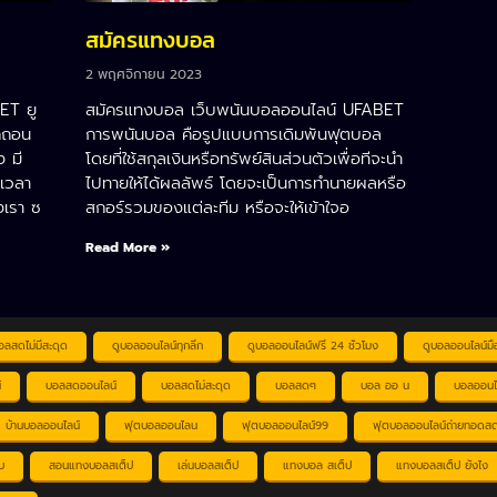
สมัครแทงบอล
2 พฤศจิกายน 2023
ET ยู
สมัครแทงบอล เว็บพนันบอลออนไลน์ UFABET
ากถอน
การพนันบอล คือรูปแบบการเดิมพันฟุตบอล
 มี
โดยที่ใช้สกุลเงินหรือทรัพย์สินส่วนตัวเพื่อทีจะนำ
เวลา
ไปทายให้ได้ผลลัพธ์ โดยจะเป็นการทำนายผลหรือ
งเรา ซ
สกอร์รวมของแต่ละทีม หรือจะให้เข้าใจอ
Read More »
อลสดไม่มีสะดุด
ดูบอลออนไลน์ทุกลีก
ดูบอลออนไลน์ฟรี 24 ชั่วโมง
ดูบอลออนไลน์มื
์
บอลสดออนไลน์
บอลสดไม่สะดุด
บอลสดๆ
บอล ออ น
บอลออนไ
บ้านบอลออนไลน์
ฟุตบอลออนไลน
ฟุตบอลออนไลน์99
ฟุตบอลออนไลน์ถ่ายทอดส
บ
สอนแทงบอลสเต็ป
เล่นบอลสเต็ป
แทงบอล สเต็ป
แทงบอลสเต็ป ยังไง