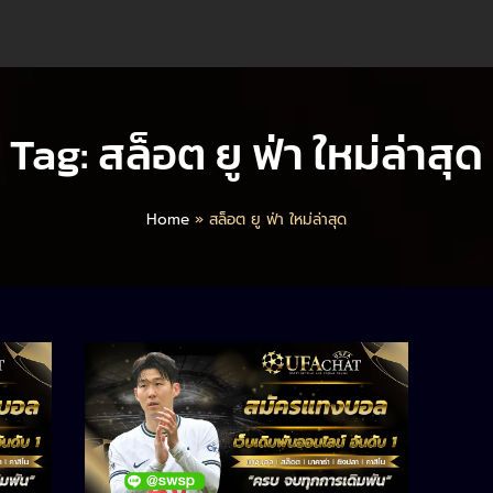
Tag: สล็อต ยู ฟ่า ใหม่ล่าสุด
Home
»
สล็อต ยู ฟ่า ใหม่ล่าสุด