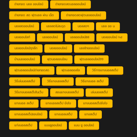
ถ่ายทอด บอล ออนไลน์
ถ่ายทอดสดบอลออนไลน์
ถ่ายทอด สด ฟุตบอล ผ่าน เน็ต
ถ่ายทอดสดฟุตบอลออนไลน์
บอลสดออนไลน์
บอลสดไม่สะดุด
บอลสดๆ
บอล ออ น
บอลออนไลท์
บอลออนไลน์
บอลออนไลน์88
บอลออนไลน์ hd
บอลออนไลน์ทุกลีก
บอลอออนไลน์
บอลไทยออนไลน์
บ้านบอลออนไลน์
ฟุตบอลออนไลน
ฟุตบอลออนไลน์99
ฟุตบอลออนไลน์ถ่ายทอดสด
ฟุตบอลออลไล
วิธีการแทงบอลสเต็ป
วิธีเล่นบอลสเต็ป
วิธีแทงบอลสเต็ป
วิธีแทงบอล สเต็ป
วิธีแทงบอลสเต็ปในเว็บ
สอนแทงบอลสเต็ป
เล่นบอลสเต็ป
แทงบอล สเต็ป
แทงบอลสเต็ป ยังไง
แทงบอลสเต็ปยังไง
แทงบอลสเต็ปออนไลน์
แทงบอลเสต็ป
แทงสเต็ป
แท่งบอลสเต็ป
แมนยูออนไลน์
แมน ยู ออนไลน์