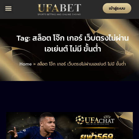
เข้าสู่ระบบ
Tag: สล็อต โจ๊ก เกอร์ เว็บตรงไม่ผ่าน
เอเย่นต์ ไม่มี ขั้นต่ำ
Home
»
สล็อต โจ๊ก เกอร์ เว็บตรงไม่ผ่านเอเย่นต์ ไม่มี ขั้นต่ำ