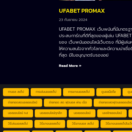
UFABET PROMAX
23 กันยายน 2024
UFABET PROMAX เว็บพนันที่มีมาตรฐาน
ประสบการ์ณที่ดีที่สุดของผู้เล่น UFABET 
ของ เว็บพนันออนไลน์เว็บตรง ที่มีผู้เล่
ให้ความสนใจจากทั่วโลกและมีความน่าเชื่อ
ที่สุด มีใบอนุญาตรับรองอย่
Read More »
กาบอล สเต็ป
การเล่นบอลสเต็ป
การแทงบอลสเต็ป
ดูบอลมือถือ
ดูบ
ถ่ายทอดสดบอลออนไลน์
ถ่ายทอด สด ฟุตบอล ผ่าน เน็ต
ถ่ายทอดสดฟุตบอลออนไลน
บอลออนไลน์ hd
บอลออนไลน์ทุกลีก
บอลอออนไลน์
บอลไทยออนไลน์
วิธีเล่นบอลสเต็ป
วิธีแทงบอลสเต็ป
วิธีแทงบอล สเต็ป
วิธีแทงบอลสเต็ปในเว็