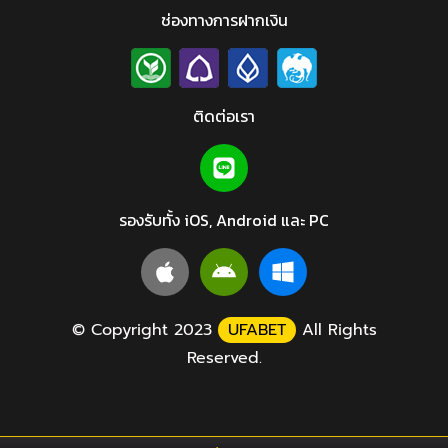
ช่องทางการฝากเงิน
ติดต่อเรา
รองรับทั้ง iOS, Android และ PC
© Copyright 2023
UFABET
All Rights
Reserved.