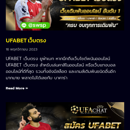
UFABET เว็บตรง
16 พฤศจิกายน 2023
UFABET เว็บตรง ยูฟ่าเบท หากนึกถึงเว็บไซต์พนันออนไลน์
UFABET เว็บตรง สำหรับเล่นคาสิโนออนไลน์ หรือเว็บแทงบอล
ออนไลน์ที่ดีที่สุด รวมทั้งยังมีสล็อต และเกมส์เดิมพันชนิดอื่นอีก
มากมาย พลาดไม่ได้เลยกับ บาคาร่า
Read More »