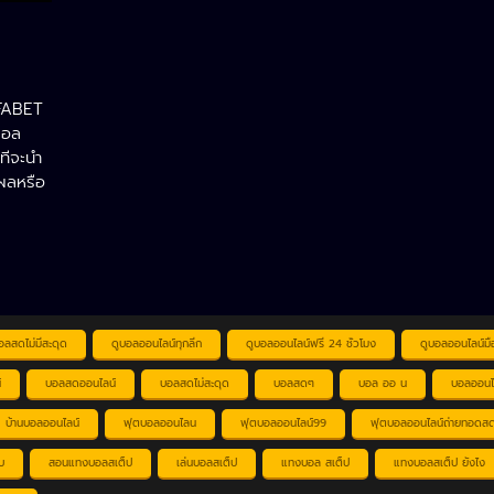
UFABET
บอล
อทีจะนำ
ผลหรือ
อลสดไม่มีสะดุด
ดูบอลออนไลน์ทุกลีก
ดูบอลออนไลน์ฟรี 24 ชั่วโมง
ดูบอลออนไลน์มื
์
บอลสดออนไลน์
บอลสดไม่สะดุด
บอลสดๆ
บอล ออ น
บอลออนไ
บ้านบอลออนไลน์
ฟุตบอลออนไลน
ฟุตบอลออนไลน์99
ฟุตบอลออนไลน์ถ่ายทอดส
บ
สอนแทงบอลสเต็ป
เล่นบอลสเต็ป
แทงบอล สเต็ป
แทงบอลสเต็ป ยังไง