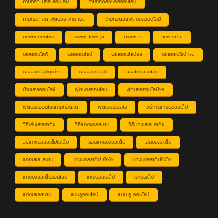
ถ่ายทอด บอล ออนไลน์
ถ่ายทอดสดบอลออนไลน์
ถ่ายทอด สด ฟุตบอล ผ่าน เน็ต
ถ่ายทอดสดฟุตบอลออนไลน์
บอลสดออนไลน์
บอลสดไม่สะดุด
บอลสดๆ
บอล ออ น
บอลออนไลท์
บอลออนไลน์
บอลออนไลน์88
บอลออนไลน์ hd
บอลออนไลน์ทุกลีก
บอลอออนไลน์
บอลไทยออนไลน์
บ้านบอลออนไลน์
ฟุตบอลออนไลน
ฟุตบอลออนไลน์99
ฟุตบอลออนไลน์ถ่ายทอดสด
ฟุตบอลออลไล
วิธีการแทงบอลสเต็ป
วิธีเล่นบอลสเต็ป
วิธีแทงบอลสเต็ป
วิธีแทงบอล สเต็ป
วิธีแทงบอลสเต็ปในเว็บ
สอนแทงบอลสเต็ป
เล่นบอลสเต็ป
แทงบอล สเต็ป
แทงบอลสเต็ป ยังไง
แทงบอลสเต็ปยังไง
แทงบอลสเต็ปออนไลน์
แทงบอลเสต็ป
แทงสเต็ป
แท่งบอลสเต็ป
แมนยูออนไลน์
แมน ยู ออนไลน์