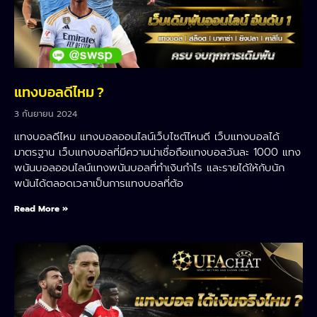
แทงบอลดีไหม ?
3 กันยายน 2024
แทงบอลดีไหม แทงบอลออนไลน์เว็บไซต์ไหนดี เว็บแทงบอลได้
มาตรฐาน เว็บแทงบอลที่มีความน่าเชื่อถือแทงบอลวันละ 1000 แทง
พนันบอลออนไลน์แทงพนันบอลที่ทำเงินกำไร และรายได้ให้กับนัก
พนันได้ตลอดเวลาเป็นการแทงบอลที่ต้อ
Read More »