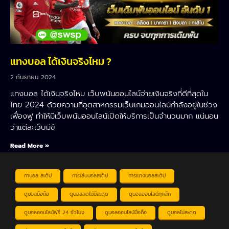
แทงบอล ได้เงินจริงไหม ?
2 กันยายน 2024
แทงบอล ได้เงินจริงไหม เว็บพนันออนไลน์จ่ายเงินจริงที่ดีที่สุดใน
ไทย 2024 ด้วยความที่อุตสาหกรรมเว็บเกมออนไลน์กำลังอยู่ในช่วง
เฟื่องฟู ทำให้มีเว็บพนันออนไลน์เปิดให้บริการเป็นจำนวนมาก แน่นอน
ว่าแต่ละเว็บมีข้
Read More »
กาบอล สเต็ป
การเล่นบอลสเต็ป
การแทงบอลสเต็ป
ดูบอลมือถือ
ดูบอลสดไม่มีสะดุด
ดูบอลออนไลน์ทุกลีก
ดูบอลออนไลน์ฟรี 24 ชั่วโมง
ดูบอลออนไลน์มือถือ
ดูบอลไม่สะดุด