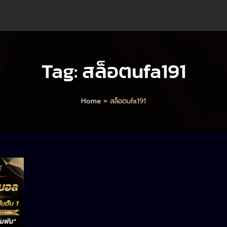
Tag: สล็อตufa191
Home
»
สล็อตufa191