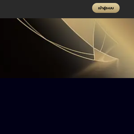
เข้าสู่ระบบ