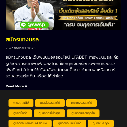
สมัครแทงบอล
2 พฤศจิกายน 2023
สมัครแทงบอล เว็บพนันบอลออนไลน์ UFABET การพนันบอล คือ
รูปแบบการเดิมพันฟุตบอลโดยที่ใช้สกุลเงินหรือทรัพย์สินส่วนตัว
เพื่อทีจะนำไปทายให้ได้ผลลัพธ์ โดยจะเป็นการทำนายผลหรือสกอร์
รวมของแต่ละทีม หรือจะให้เข้าใจอ
Read More »
กาบอล สเต็ป
การเล่นบอลสเต็ป
การแทงบอลสเต็ป
ดูบอลมือถือ
ดูบอลสดไม่มีสะดุด
ดูบอลออนไลน์ทุกลีก
ดูบอลออนไลน์ฟรี 24 ชั่วโมง
ดูบอลออนไลน์มือถือ
ดูบอลไม่สะดุด