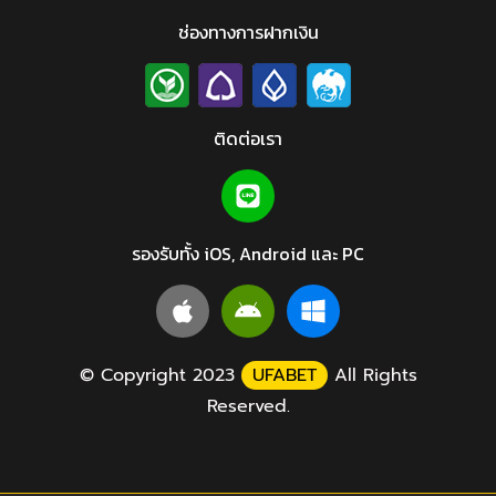
ช่องทางการฝากเงิน
ติดต่อเรา
รองรับทั้ง iOS, Android และ PC
© Copyright 2023
UFABET
All Rights
Reserved.