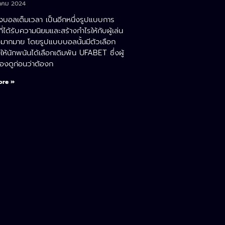
าคม 2024
งบอลเต็มเวลา เป็นอีกหนึ่งรูปแบบการ
ที่ได้รับความนิยมและสร้างกำไรให้กับผู้เล่น
างมากมาย โดยรูปแบบบอลนั้นมีตัวเลือก
ห้นักพนันได้เลือกเดิมพัน UFABET ซึ่งผู้
้องดูก่อนว่าต้องก
ore »