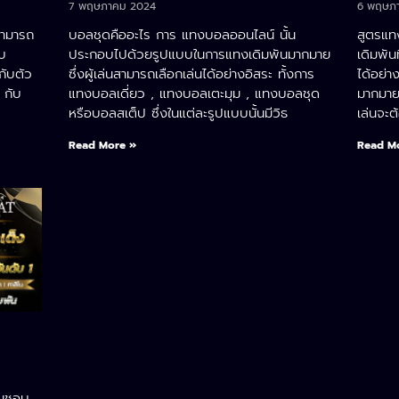
7 พฤษภาคม 2024
6 พฤษภ
สามารถ
บอลชุดคืออะไร การ แทงบอลออนไลน์ นั้น
สูตรแท
็บ
ประกอบไปด้วยรูปแบบในการแทงเดิมพันมากมาย
เดิมพัน
กับตัว
ซึ่งผู้เล่นสามารถเลือกเล่นได้อย่างอิสระ ทั้งการ
ได้อย่
 กับ
แทงบอลเดี่ยว , แทงบอลเตะมุม , แทงบอลชุด
มากมายใ
หรือบอลสเต็ป ซึ่งในแต่ละรูปแบบนั้นมีวิธ
เล่นจะต
Read More »
Read M
คนชอบ