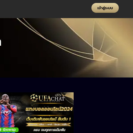
เข้าสู่ระบบ
า