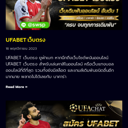
UFABET เว็บตรง
16 พฤศจิกายน 2023
UFABET เว็บตรง ยูฟ่าเบท หากนึกถึงเว็บไซต์พนันออนไลน์
UFABET เว็บตรง สำหรับเล่นคาสิโนออนไลน์ หรือเว็บแทงบอล
ออนไลน์ที่ดีที่สุด รวมทั้งยังมีสล็อต และเกมส์เดิมพันชนิดอื่นอีก
มากมาย พลาดไม่ได้เลยกับ บาคาร่า
Read More »