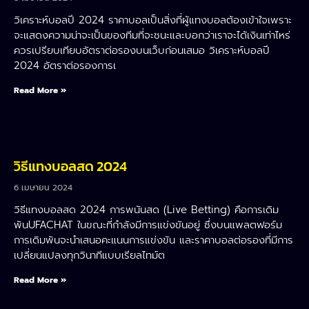
วิเคราะห์บอลปี 2024 ราคาบอลเป็นสิ่งที่ผู้แทงบอลต้องเข้าใจเพราะ
จะแสดงความน่าจะเป็นของทีมที่จะชนะและบอกว่าเราจะได้เงินเท่าไหร่
ควรเปรียบเทียบอัตราต่อรองบนเว็บก่อนเสมอ วิเคราะห์บอลปี
2024 อัตราต่อรองการเ
Read More »
วิธีแทงบอลสด 2024
6 เมษายน 2024
วิธีแทงบอลสด 2024 การพนันสด (Live Betting) คือการเดิม
พันUFACHAT ในขณะที่กำลังมีการแข่งขันอยู่ ซึ่งบนแพลตฟอร์ม
การเดิมพันจะนำเสนอคะแนนการแข่งขัน และราคาบอลต่อรองที่มีการ
เปลี่ยนแปลงทุกวินาทีแบบเรียลไทม์ต
Read More »