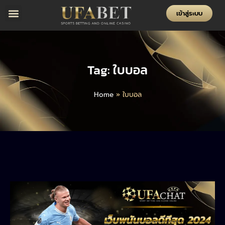
เข้าสู่ระบบ
Tag: ใบบอล
Home
»
ใบบอล