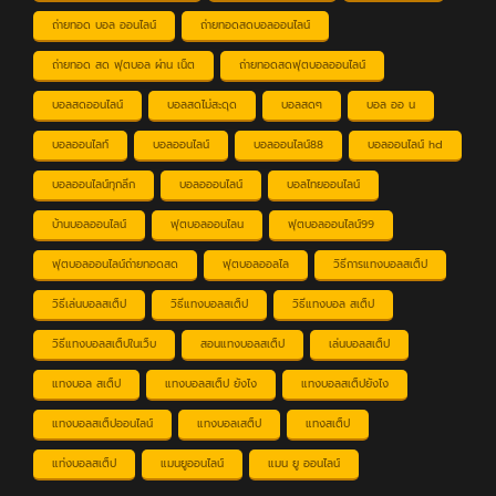
ถ่ายทอด บอล ออนไลน์
ถ่ายทอดสดบอลออนไลน์
ถ่ายทอด สด ฟุตบอล ผ่าน เน็ต
ถ่ายทอดสดฟุตบอลออนไลน์
บอลสดออนไลน์
บอลสดไม่สะดุด
บอลสดๆ
บอล ออ น
บอลออนไลท์
บอลออนไลน์
บอลออนไลน์88
บอลออนไลน์ hd
บอลออนไลน์ทุกลีก
บอลอออนไลน์
บอลไทยออนไลน์
บ้านบอลออนไลน์
ฟุตบอลออนไลน
ฟุตบอลออนไลน์99
ฟุตบอลออนไลน์ถ่ายทอดสด
ฟุตบอลออลไล
วิธีการแทงบอลสเต็ป
วิธีเล่นบอลสเต็ป
วิธีแทงบอลสเต็ป
วิธีแทงบอล สเต็ป
วิธีแทงบอลสเต็ปในเว็บ
สอนแทงบอลสเต็ป
เล่นบอลสเต็ป
แทงบอล สเต็ป
แทงบอลสเต็ป ยังไง
แทงบอลสเต็ปยังไง
แทงบอลสเต็ปออนไลน์
แทงบอลเสต็ป
แทงสเต็ป
แท่งบอลสเต็ป
แมนยูออนไลน์
แมน ยู ออนไลน์