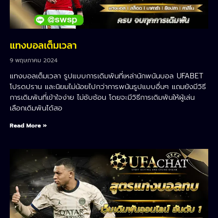
แทงบอลเต็มเวลา
9 พฤษภาคม 2024
แทงบอลเต็มเวลา รูปแบบการเดิมพันที่เหล่านักพนันบอล UFABET
โปรดปราน และนิยมไม่น้อยไปกว่าการพนันรูปแบบอื่นๆ แถมยังมีวิธี
การเดิมพันที่เข้าใจง่าย ไม่ซับซ้อน โดยจะมีวิธีการเดิมพันให้ผู้เล่น
เลือกเดิมพันได้สอ
Read More »