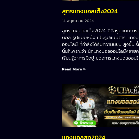
สูตรแทงบอลเต็ง2024
14 พฤษภาคม 2024
สูตรแทงบอลเต็ง2024 นี่คือรูปแบบการ
บอล รูปแบบหนึ่ง เป็นรูปแบบการ แทง
ออนไลน์ ที่กำลังได้รับความนิยม สูงขึ้นเรื
นั่นก็เพราะว่า นักแทงบอลออนไลน์หลายคน
เรียนรู้ว่าการมีอยู่ ของการแทงบอลออนไ
Read More »
แทงบอลสด2024