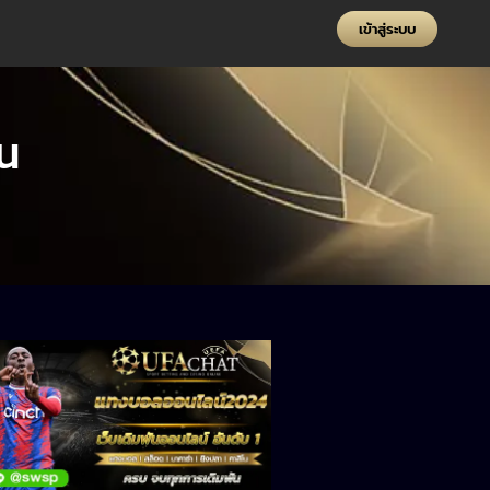
เข้าสู่ระบบ
ิน