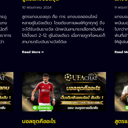
10 พฤษภาคม 2024
9 พฤษภ
รดู
สูตรแทงบอลชุด คือ การ แทงบอลออนไลน์
แทงบอลเ
รแทง
หลายคู่ในบิลเดียว โดยต้องทายผลให้ถูกทุกคู่ จึง
พนันบอ
ดที่
จะได้รับเงินรางวัล นักพนันสามารถเลือกเดิมพัน
ไปกว่าก
ตราการ
ได้ตั้งแต่ 2-12 คู่ในบิลเดียว เมื่อทายถูกทั้งหมดก็
พันที่เ
ว่า
สามารถรับเงินรางวัลได้เล
ให้ผู้เล
Read More »
Read M
บอลชุดคืออะไร
สูตร