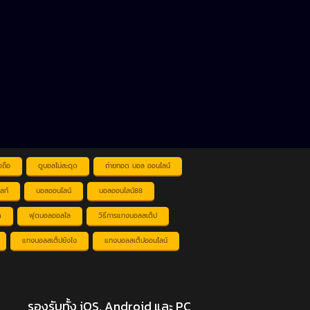
อถือ
ดูบอลไม่สะดุด
ถ่ายทอด บอล ออนไลน์
ลท์
บอลออนไลน์
บอลออนไลน์88
ด
ฟุตบอลออลไล
วิธีการแทงบอลสเต็ป
แทงบอลสเต็ปยังไง
แทงบอลสเต็ปออนไลน์
รองรับทั้ง iOS, Android และ PC