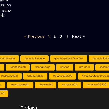
ลประเภท
ละการแทง
่มี
« Previous
1
2
3
4
Next »
อลสดไม่มีสะดุด
ดูบอลออนไลน์ทุกลีก
ดูบอลออนไลน์ฟรี 24 ชั่วโมง
ดูบอลออนไลน์มื
์
บอลสดออนไลน์
บอลสดไม่สะดุด
บอลสดๆ
บอล ออ น
บอลออนไ
บ้านบอลออนไลน์
ฟุตบอลออนไลน
ฟุตบอลออนไลน์99
ฟุตบอลออนไลน์ถ่ายทอดส
บ
สอนแทงบอลสเต็ป
เล่นบอลสเต็ป
แทงบอล สเต็ป
แทงบอลสเต็ป ยังไง
ไลน์
ติดต่อเรา