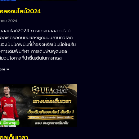
อลออนไลน์2024
ภาคม 2024
ลออนไลน์2024 การแทงบอลออนไลน์
นอดิเรกยอดนิยมของผู้คนนับล้านทั่วโลก
ุณจะเป็นนักพนันที่ช่ำชองหรือเป็นมือใหม่ใน
งการเดิมพันกีฬา การเดิมพันฟุตบอล
มอบโอกาสที่น่าตื่นเต้นในการทดส
ore »
อลเต็มเวลา