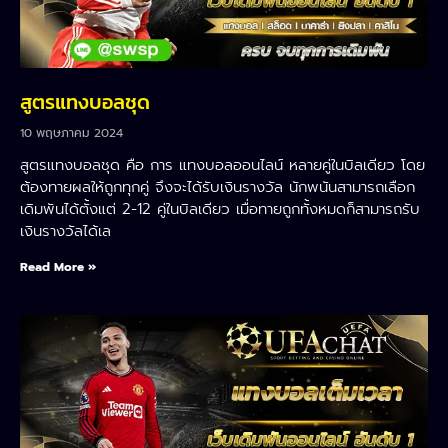
สูตรแทงบอลชุด
10 พฤษภาคม 2024
สูตรแทงบอลชุด คือ การ แทงบอลออนไลน์ หลายคู่ในบิลเดียว โดย
ต้องทายผลให้ถูกทุกคู่ จึงจะได้รับเงินรางวัล นักพนันสามารถเลือก
เดิมพันได้ตั้งแต่ 2-12 คู่ในบิลเดียว เมื่อทายถูกทั้งหมดก็สามารถรับ
เงินรางวัลได้เล
Read More »