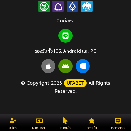
ติดต่อเรา
รองรับทั้ง iOS, Android และ PC
© Copyright 2023
UFABET
All Rights
Reserved.
สมัคร
ฝาก-ถอน
ทางเข้า
ทางเข้า
ติดต่อเรา