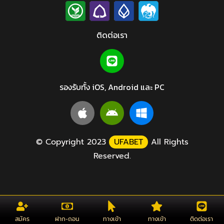
ติดต่อเรา
รองรับทั้ง iOS, Android และ PC
© Copyright 2023
UFABET
All Rights
Reserved.
สมัคร
ฝาก-ถอน
ทางเข้า
ทางเข้า
ติดต่อเรา