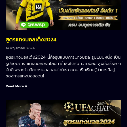
สูตรแทงบอลเต็ง2024
14 พฤษภาคม 2024
สูตรแทงบอลเต็ง2024 นี่คือรูปแบบการแทงบอล รูปแบบหนึ่ง เป็น
รูปแบบการ แทงบอลออนไลน์ ที่กำลังได้รับความนิยม สูงขึ้นเรื่อย ๆ
นั่นก็เพราะว่า นักแทงบอลออนไลน์หลายคน เริ่มเรียนรู้ว่าการมีอยู่
ของการแทงบอลออนไ
Read More »