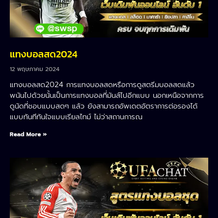
แทงบอลสด2024
12 พฤษภาคม 2024
แทงบอลสด2024 การแทงบอลสดหรือการดูสตรีมบอลสดแล้ว
พนันไปด้วยนั้นเป็นการแทงบอลที่มันส์ไปอีกแบบ นอกเหนือจากการ
ดูนัดที่ชอบแบบสดๆ แล้ว ยังสามารถอัพเดตอัตราการต่อรองได้
แบบทันทีทันใจแบบเรียลไทม์ ไม่ว่าสถานการณ
Read More »