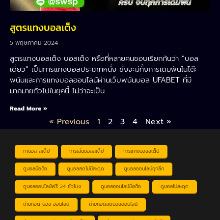
สูตรแทงบอลเต็ง
5 พฤษภาคม 2024
สูตรแทงบอลเต็ง บอลเต็ง หรือที่หลายคนชอบเรียกกันว่า “บอล
เดี่ยว” เป็นการแทงบอลประเภทหนึ่ง ซึ่งจะมีทั้งการเดิมพันในโต๊ะ
พนันและการแทงบอลออนไลน์ผ่านเว็บพนันบอล UFABET ที่มี
มากมายทั่วไปในยุคนี้ ไม่ว่าจะเป็น
Read More »
« Previous
1
2
3
4
Next »
กาบอล สเต็ป
การเล่นบอลสเต็ป
การแทงบอลสเต็ป
ดูบอลมือถือ
ดูบอลสดไม่มีสะดุด
ดูบอลออนไลน์ทุกลีก
ดูบอลออนไลน์ฟรี 24 ชั่วโมง
ดูบอลออนไลน์มือถือ
ดูบอลไม่สะดุด
ถ่ายทอด บอล ออนไลน์
ถ่ายทอดสดบอลออนไลน์