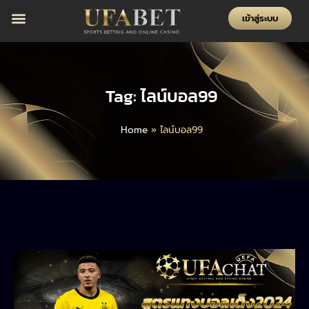
เข้าสู่ระบบ
Tag: ไลน์บอล99
Home
»
ไลน์บอล99