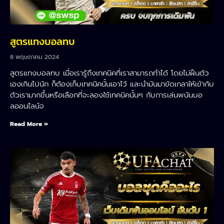
สูตรแทงบอลทบ
8 พฤษภาคม 2024
สูตรแทงบอลทบ เมื่อเรารู้ถึงเทคนิคที่เราสามารถทำได้ โดยไม่ฝืนตัว
เองเกินไปนัก ก็ต้องเก็บเทคนิคนั้นเอาไว้ และนำมันมาขัดเกลาให้เข้ากับ
ตัวเรามากขึ้นหรือเลือกที่จะลองใช้เทคนิคนั้นๆ กับการเล่นพนันบอ
ลออนไลน์จ
Read More »