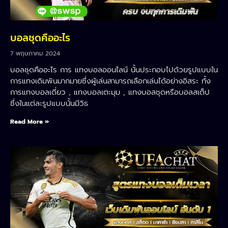
บอลชุดคืออะไร
7 พฤษภาคม 2024
บอลชุดคืออะไร การ แทงบอลออนไลน์ นั้นประกอบไปด้วยรูปแบบใน
การแทงเดิมพันมากมายซึ่งผู้เล่นสามารถเลือกเล่นได้อย่างอิสระ ทั้ง
การแทงบอลเดี่ยว , แทงบอลเตะมุม , แทงบอลชุดหรือบอลสเต็ป
ซึ่งในแต่ละรูปแบบนั้นมีวิธ
Read More »