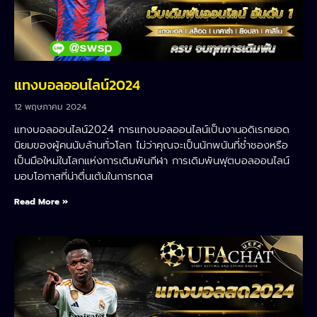
แทงบอลออนไลน์2024
12 พฤษภาคม 2024
แทงบอลออนไลน์2024 การแทงบอลออนไลน์เป็นงานอดิเรกยอด
นิยมของผู้คนนับล้านทั่วโลก ไม่ว่าคุณจะเป็นนักพนันที่ช่ำชองหรือ
เป็นมือใหม่ในโลกแห่งการเดิมพันกีฬา การเดิมพันฟุตบอลออนไลน์
มอบโอกาสที่น่าตื่นเต้นในการทดส
Read More »