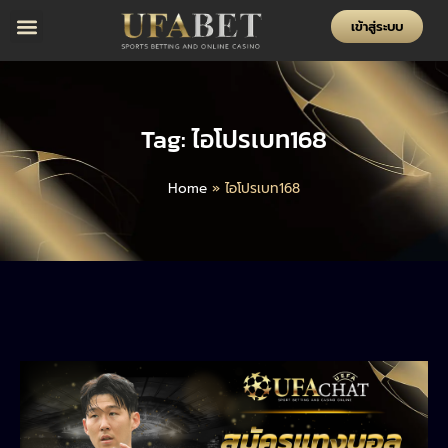
เข้าสู่ระบบ
Tag: ไอโปรเบท168
Home
»
ไอโปรเบท168