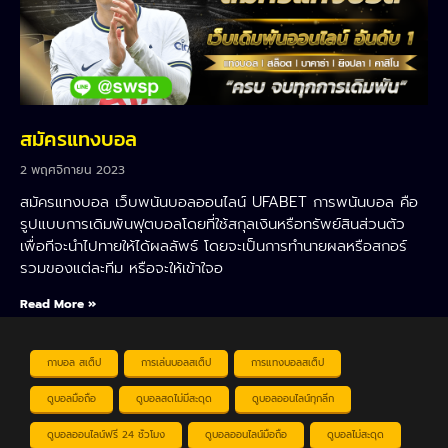
สมัครแทงบอล
2 พฤศจิกายน 2023
สมัครแทงบอล เว็บพนันบอลออนไลน์ UFABET การพนันบอล คือ
รูปแบบการเดิมพันฟุตบอลโดยที่ใช้สกุลเงินหรือทรัพย์สินส่วนตัว
เพื่อทีจะนำไปทายให้ได้ผลลัพธ์ โดยจะเป็นการทำนายผลหรือสกอร์
รวมของแต่ละทีม หรือจะให้เข้าใจอ
Read More »
กาบอล สเต็ป
การเล่นบอลสเต็ป
การแทงบอลสเต็ป
ดูบอลมือถือ
ดูบอลสดไม่มีสะดุด
ดูบอลออนไลน์ทุกลีก
ดูบอลออนไลน์ฟรี 24 ชั่วโมง
ดูบอลออนไลน์มือถือ
ดูบอลไม่สะดุด