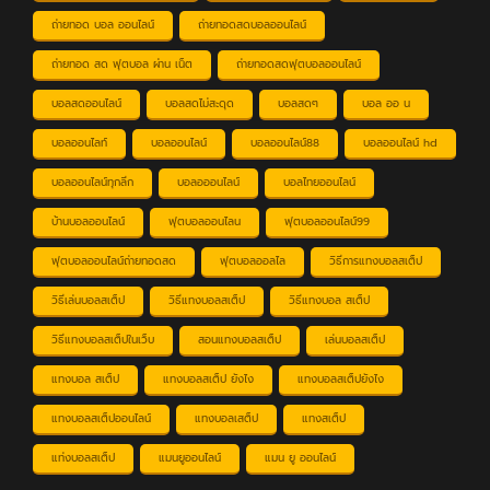
ถ่ายทอด บอล ออนไลน์
ถ่ายทอดสดบอลออนไลน์
ถ่ายทอด สด ฟุตบอล ผ่าน เน็ต
ถ่ายทอดสดฟุตบอลออนไลน์
บอลสดออนไลน์
บอลสดไม่สะดุด
บอลสดๆ
บอล ออ น
บอลออนไลท์
บอลออนไลน์
บอลออนไลน์88
บอลออนไลน์ hd
บอลออนไลน์ทุกลีก
บอลอออนไลน์
บอลไทยออนไลน์
บ้านบอลออนไลน์
ฟุตบอลออนไลน
ฟุตบอลออนไลน์99
ฟุตบอลออนไลน์ถ่ายทอดสด
ฟุตบอลออลไล
วิธีการแทงบอลสเต็ป
วิธีเล่นบอลสเต็ป
วิธีแทงบอลสเต็ป
วิธีแทงบอล สเต็ป
วิธีแทงบอลสเต็ปในเว็บ
สอนแทงบอลสเต็ป
เล่นบอลสเต็ป
แทงบอล สเต็ป
แทงบอลสเต็ป ยังไง
แทงบอลสเต็ปยังไง
แทงบอลสเต็ปออนไลน์
แทงบอลเสต็ป
แทงสเต็ป
แท่งบอลสเต็ป
แมนยูออนไลน์
แมน ยู ออนไลน์