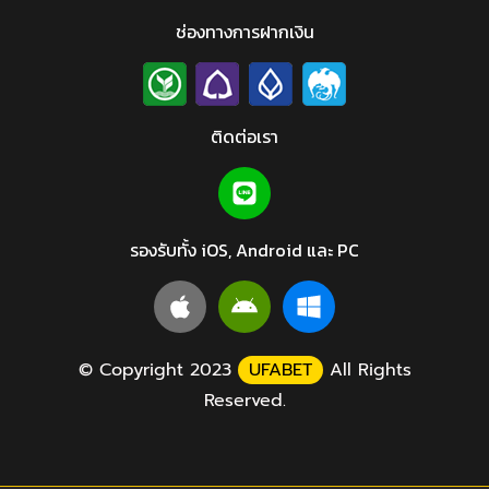
ช่องทางการฝากเงิน
ติดต่อเรา
รองรับทั้ง iOS, Android และ PC
© Copyright 2023
UFABET
All Rights
Reserved.