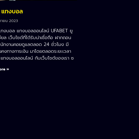
ร แทงบอล
กายน 2023
 แทงบอล แทงบอลออนไลน์ UFABET ยู
ซียล เว็บไซต์ที่ได้รับน่าเชื่อถือ ฝากถอน
ีพนักงานคอยดูแลตลอด 24 ชั่วโมง มี
่นคงทางการเงิน มาโดยตลอดระยะเวลา
 แทงบอลออนไลน์ กับเว็บไซต์ของเรา ซ
ore »