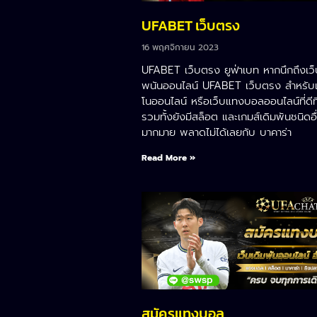
UFABET เว็บตรง
16 พฤศจิกายน 2023
UFABET เว็บตรง ยูฟ่าเบท หากนึกถึงเว็
พนันออนไลน์ UFABET เว็บตรง สำหรับเ
โนออนไลน์ หรือเว็บแทงบอลออนไลน์ที่ดีที
รวมทั้งยังมีสล็อต และเกมส์เดิมพันชนิดอื
มากมาย พลาดไม่ได้เลยกับ บาคาร่า
Read More »
สมัครแทงบอล