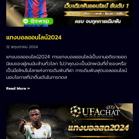
แทงบอลออนไลน์2024
12 พฤษภาคม 2024
แทงบอลออนไลน์2024 การแทงบอลออนไลน์เป็นงานอดิเรกยอด
นิยมของผู้คนนับล้านทั่วโลก ไม่ว่าคุณจะเป็นนักพนันที่ช่ำชองหรือ
เป็นมือใหม่ในโลกแห่งการเดิมพันกีฬา การเดิมพันฟุตบอลออนไลน์
มอบโอกาสที่น่าตื่นเต้นในการทดส
Read More »