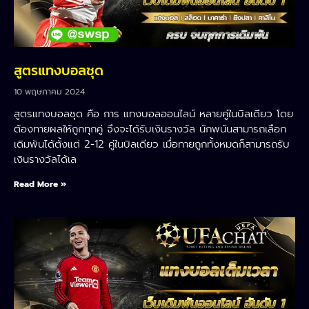
สูตรแทงบอลชุด
10 พฤษภาคม 2024
สูตรแทงบอลชุด คือ การ แทงบอลออนไลน์ หลายคู่ในบิลเดียว โดย
ต้องทายผลให้ถูกทุกคู่ จึงจะได้รับเงินรางวัล นักพนันสามารถเลือก
เดิมพันได้ตั้งแต่ 2-12 คู่ในบิลเดียว เมื่อทายถูกทั้งหมดก็สามารถรับ
เงินรางวัลได้เล
Read More »