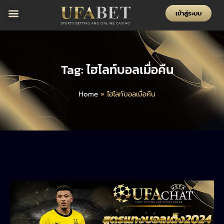
เข้าสู่ระบบ
Tag: ไฮไลท์บอลเมื่อคืน
Home
»
ไฮไลท์บอลเมื่อคืน