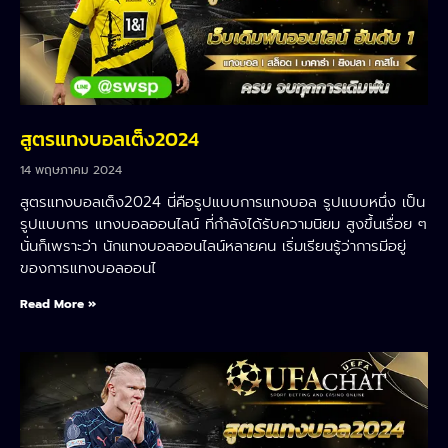
สูตรแทงบอลเต็ง2024
14 พฤษภาคม 2024
สูตรแทงบอลเต็ง2024 นี่คือรูปแบบการแทงบอล รูปแบบหนึ่ง เป็น
รูปแบบการ แทงบอลออนไลน์ ที่กำลังได้รับความนิยม สูงขึ้นเรื่อย ๆ
นั่นก็เพราะว่า นักแทงบอลออนไลน์หลายคน เริ่มเรียนรู้ว่าการมีอยู่
ของการแทงบอลออนไ
Read More »