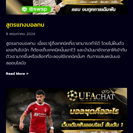
สูตรแทงบอลทบ
8 พฤษภาคม 2024
สูตรแทงบอลทบ เมื่อเรารู้ถึงเทคนิคที่เราสามารถทำได้ โดยไม่ฝืนตัว
เองเกินไปนัก ก็ต้องเก็บเทคนิคนั้นเอาไว้ และนำมันมาขัดเกลาให้เข้ากับ
ตัวเรามากขึ้นหรือเลือกที่จะลองใช้เทคนิคนั้นๆ กับการเล่นพนันบอ
ลออนไลน์จ
Read More »