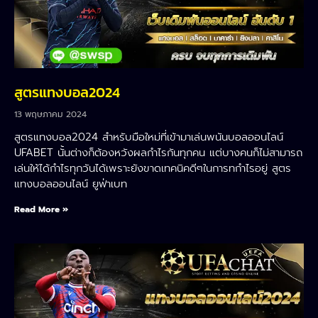
สูตรแทงบอล2024
13 พฤษภาคม 2024
สูตรแทงบอล2024 สำหรับมือใหม่ที่เข้ามาเล่นพนันบอลออนไลน์
UFABET นั้นต่างก็ต้องหวังผลกำไรกันทุกคน แต่บางคนก็ไม่สามารถ
เล่นให้ได้กำไรทุกวันได้เพราะยังขาดเทคนิคดีๆในการทกำไรอยู่ สูตร
แทงบอลออนไลน์ ยูฟ่าเบท
Read More »