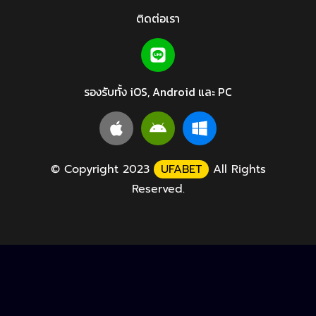
ติดต่อเรา
รองรับทั้ง iOS, Android และ PC
© Copyright 2023
UFABET
All Rights
Reserved.