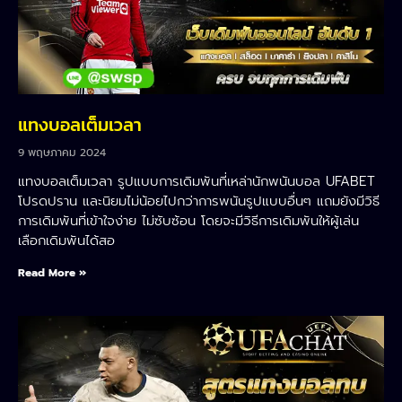
แทงบอลเต็มเวลา
9 พฤษภาคม 2024
แทงบอลเต็มเวลา รูปแบบการเดิมพันที่เหล่านักพนันบอล UFABET
โปรดปราน และนิยมไม่น้อยไปกว่าการพนันรูปแบบอื่นๆ แถมยังมีวิธี
การเดิมพันที่เข้าใจง่าย ไม่ซับซ้อน โดยจะมีวิธีการเดิมพันให้ผู้เล่น
เลือกเดิมพันได้สอ
Read More »