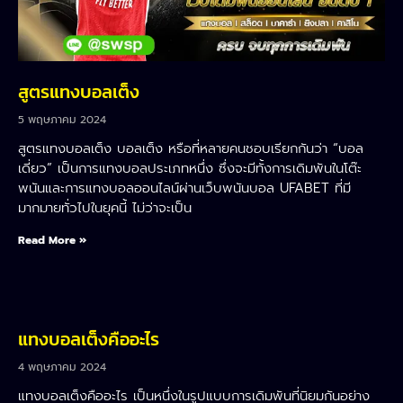
สูตรแทงบอลเต็ง
5 พฤษภาคม 2024
สูตรแทงบอลเต็ง บอลเต็ง หรือที่หลายคนชอบเรียกกันว่า “บอล
เดี่ยว” เป็นการแทงบอลประเภทหนึ่ง ซึ่งจะมีทั้งการเดิมพันในโต๊ะ
พนันและการแทงบอลออนไลน์ผ่านเว็บพนันบอล UFABET ที่มี
มากมายทั่วไปในยุคนี้ ไม่ว่าจะเป็น
Read More »
แทงบอลเต็งคืออะไร
4 พฤษภาคม 2024
แทงบอลเต็งคืออะไร เป็นหนึ่งในรูปแบบการเดิมพันที่นิยมกันอย่าง