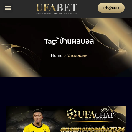
เข้าสู่ระบบ
Tag: ้บ้านผลบอล
Home
»
้บ้านผลบอล