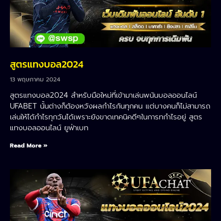
สูตรแทงบอล2024
13 พฤษภาคม 2024
สูตรแทงบอล2024 สำหรับมือใหม่ที่เข้ามาเล่นพนันบอลออนไลน์
UFABET นั้นต่างก็ต้องหวังผลกำไรกันทุกคน แต่บางคนก็ไม่สามารถ
เล่นให้ได้กำไรทุกวันได้เพราะยังขาดเทคนิคดีๆในการทกำไรอยู่ สูตร
แทงบอลออนไลน์ ยูฟ่าเบท
Read More »