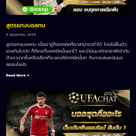
สูตรแทงบอลทบ
8 พฤษภาคม 2024
สูตรแทงบอลทบ เมื่อเรารู้ถึงเทคนิคที่เราสามารถทำได้ โดยไม่ฝืนตัว
เองเกินไปนัก ก็ต้องเก็บเทคนิคนั้นเอาไว้ และนำมันมาขัดเกลาให้เข้ากับ
ตัวเรามากขึ้นหรือเลือกที่จะลองใช้เทคนิคนั้นๆ กับการเล่นพนันบอ
ลออนไลน์จ
Read More »