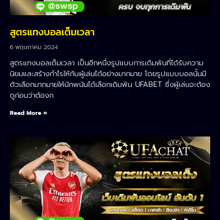
สูตรแทงบอลเต็มเวลา
6 พฤษภาคม 2024
สูตรแทงบอลเต็มเวลา เป็นอีกหนึ่งรูปแบบการเดิมพันที่ได้รับความ
นิยมและสร้างกำไรให้กับผู้เล่นได้อย่างมากมาย โดยรูปแบบบอลนั้นมี
ตัวเลือกมากมายให้นักพนันได้เลือกเดิมพัน UFABET ซึ่งผู้เล่นจะต้อง
ดูก่อนว่าต้องก
Read More »