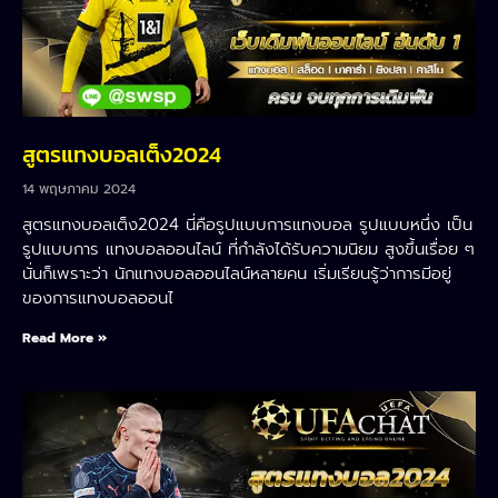
สูตรแทงบอลเต็ง2024
14 พฤษภาคม 2024
สูตรแทงบอลเต็ง2024 นี่คือรูปแบบการแทงบอล รูปแบบหนึ่ง เป็น
รูปแบบการ แทงบอลออนไลน์ ที่กำลังได้รับความนิยม สูงขึ้นเรื่อย ๆ
นั่นก็เพราะว่า นักแทงบอลออนไลน์หลายคน เริ่มเรียนรู้ว่าการมีอยู่
ของการแทงบอลออนไ
Read More »