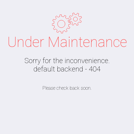
Tag: 💮 คือ
Home
»
💮 คือ