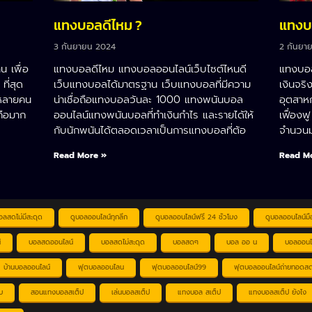
แทงบอลดีไหม ?
แทงบอ
3 กันยายน 2024
2 กันยา
 เพื่อ
แทงบอลดีไหม แทงบอลออนไลน์เว็บไซต์ไหนดี
แทงบอล
ที่สุด
เว็บแทงบอลได้มาตรฐาน เว็บแทงบอลที่มีความ
เงินจริ
นหลายคน
น่าเชื่อถือแทงบอลวันละ 1000 แทงพนันบอล
อุตสาห
ถือมาก
ออนไลน์แทงพนันบอลที่ทำเงินกำไร และรายได้ให้
เฟื่องฟ
กับนักพนันได้ตลอดเวลาเป็นการแทงบอลที่ต้อ
จำนวนมา
Read More »
Read M
อลสดไม่มีสะดุด
ดูบอลออนไลน์ทุกลีก
ดูบอลออนไลน์ฟรี 24 ชั่วโมง
ดูบอลออนไลน์มื
์
บอลสดออนไลน์
บอลสดไม่สะดุด
บอลสดๆ
บอล ออ น
บอลออนไ
บ้านบอลออนไลน์
ฟุตบอลออนไลน
ฟุตบอลออนไลน์99
ฟุตบอลออนไลน์ถ่ายทอดส
บ
สอนแทงบอลสเต็ป
เล่นบอลสเต็ป
แทงบอล สเต็ป
แทงบอลสเต็ป ยังไง