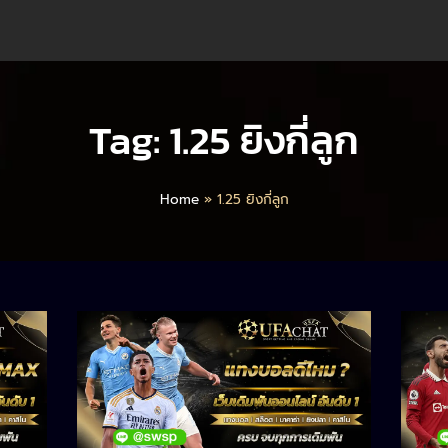
Tag: 1.25 ยิงกี่ลูก
Home
»
1.25 ยิงกี่ลูก