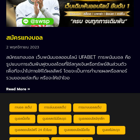
สมัครแทงบอล
2 พฤศจิกายน 2023
สมัครแทงบอล เว็บพนันบอลออนไลน์ UFABET การพนันบอล คือ
รูปแบบการเดิมพันฟุตบอลโดยที่ใช้สกุลเงินหรือทรัพย์สินส่วนตัว
เพื่อทีจะนำไปทายให้ได้ผลลัพธ์ โดยจะเป็นการทำนายผลหรือสกอร์
รวมของแต่ละทีม หรือจะให้เข้าใจอ
Read More »
กาบอล สเต็ป
การเล่นบอลสเต็ป
การแทงบอลสเต็ป
ดูบอลมือถือ
ดูบอลสดไม่มีสะดุด
ดูบอลออนไลน์ทุกลีก
ดูบอลออนไลน์ฟรี 24 ชั่วโมง
ดูบอลออนไลน์มือถือ
ดูบอลไม่สะดุด