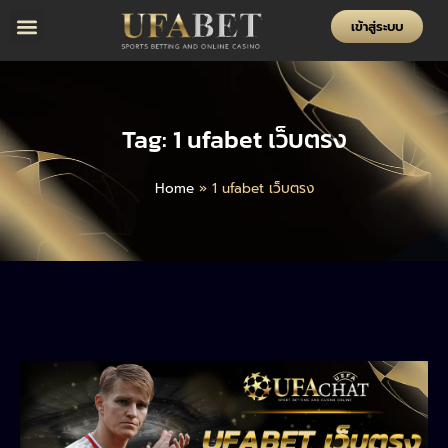
เข้าสู่ระบบ
Tag: 1 ufabet เว็บตรง
Home
»
1 ufabet เว็บตรง