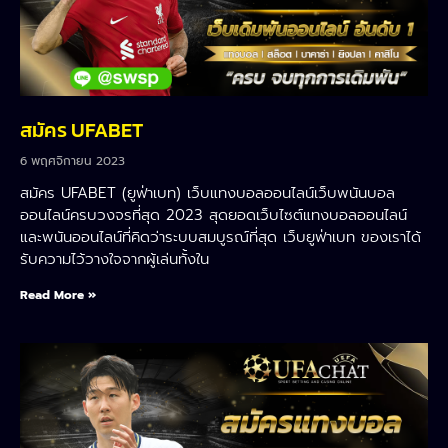
สมัคร UFABET
6 พฤศจิกายน 2023
สมัคร UFABET (ยูฟ่าเบท) เว็บแทงบอลออนไลน์เว็บพนันบอล
ออนไลน์ครบวงจรที่สุด 2023​ สุดยอดเว็บไซต์แทงบอลออนไลน์
และพนันออนไลน์ที่คิดว่าระบบสมบูรณ์ที่สุด เว็บยูฟ่าเบท ของเราได้
รับความไว้วางใจจากผู้เล่นทั้งใน
Read More »