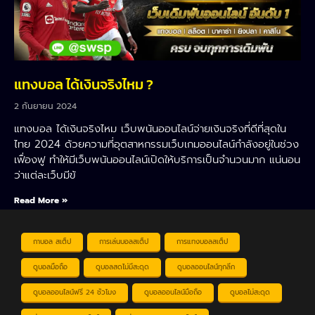
แทงบอล ได้เงินจริงไหม ?
2 กันยายน 2024
แทงบอล ได้เงินจริงไหม เว็บพนันออนไลน์จ่ายเงินจริงที่ดีที่สุดใน
ไทย 2024 ด้วยความที่อุตสาหกรรมเว็บเกมออนไลน์กำลังอยู่ในช่วง
เฟื่องฟู ทำให้มีเว็บพนันออนไลน์เปิดให้บริการเป็นจำนวนมาก แน่นอน
ว่าแต่ละเว็บมีข้
Read More »
กาบอล สเต็ป
การเล่นบอลสเต็ป
การแทงบอลสเต็ป
ดูบอลมือถือ
ดูบอลสดไม่มีสะดุด
ดูบอลออนไลน์ทุกลีก
ดูบอลออนไลน์ฟรี 24 ชั่วโมง
ดูบอลออนไลน์มือถือ
ดูบอลไม่สะดุด