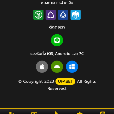
ช่องทางการฝากเงิน
ติดต่อเรา
รองรับทั้ง iOS, Android และ PC
© Copyright 2023
UFABET
All Rights
Reserved.