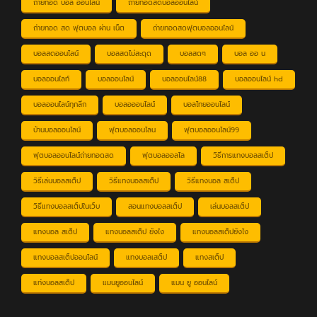
ถ่ายทอด บอล ออนไลน์
ถ่ายทอดสดบอลออนไลน์
ถ่ายทอด สด ฟุตบอล ผ่าน เน็ต
ถ่ายทอดสดฟุตบอลออนไลน์
บอลสดออนไลน์
บอลสดไม่สะดุด
บอลสดๆ
บอล ออ น
บอลออนไลท์
บอลออนไลน์
บอลออนไลน์88
บอลออนไลน์ hd
บอลออนไลน์ทุกลีก
บอลอออนไลน์
บอลไทยออนไลน์
บ้านบอลออนไลน์
ฟุตบอลออนไลน
ฟุตบอลออนไลน์99
ฟุตบอลออนไลน์ถ่ายทอดสด
ฟุตบอลออลไล
วิธีการแทงบอลสเต็ป
วิธีเล่นบอลสเต็ป
วิธีแทงบอลสเต็ป
วิธีแทงบอล สเต็ป
วิธีแทงบอลสเต็ปในเว็บ
สอนแทงบอลสเต็ป
เล่นบอลสเต็ป
แทงบอล สเต็ป
แทงบอลสเต็ป ยังไง
แทงบอลสเต็ปยังไง
แทงบอลสเต็ปออนไลน์
แทงบอลเสต็ป
แทงสเต็ป
แท่งบอลสเต็ป
แมนยูออนไลน์
แมน ยู ออนไลน์