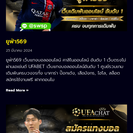
ยูฟ่า569
25 มีนาคม 2024
ยูฟ่า569 เว็บแทงบอลออนไลน์ คาสิโนออนไลน์ อันดับ 1 เว็บตรงไม่
ผ่านเอเย่นต์ UFABET เว็บแทงบอลออนไลน์อันดับ 1 ศูนย์รวมเกม
เดิมพันครบวงจรทั้ง บาคาร่า ป๊อกเด้ง, เสือมังกร, ไฮโล, สล็อต
สมัครใช้งานฟรี ฝากถอนไม
Read More »