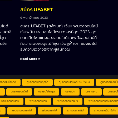
สมัคร UFABET
6 พฤศจิกายน 2023
บไซต์
สมัคร UFABET (ยูฟ่าเบท) เว็บแทงบอลออนไลน์
ล่นคาสิ
เว็บพนันบอลออนไลน์ครบวงจรที่สุด 2023​ สุด
่สุด
ยอดเว็บไซต์แทงบอลออนไลน์และพนันออนไลน์ที่
่นอีก
คิดว่าระบบสมบูรณ์ที่สุด เว็บยูฟ่าเบท ของเราได้
รับความไว้วางใจจากผู้เล่นทั้งใน
Read More »
อลสดไม่มีสะดุด
ดูบอลออนไลน์ทุกลีก
ดูบอลออนไลน์ฟรี 24 ชั่วโมง
ดูบอลออนไลน์มื
์
บอลสดออนไลน์
บอลสดไม่สะดุด
บอลสดๆ
บอล ออ น
บอลออนไ
บ้านบอลออนไลน์
ฟุตบอลออนไลน
ฟุตบอลออนไลน์99
ฟุตบอลออนไลน์ถ่ายทอดส
บ
สอนแทงบอลสเต็ป
เล่นบอลสเต็ป
แทงบอล สเต็ป
แทงบอลสเต็ป ยังไง