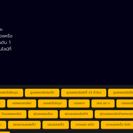
ละ
บอลหรือ
นดับ 1
ไลน์ที่
อลสดไม่มีสะดุด
ดูบอลออนไลน์ทุกลีก
ดูบอลออนไลน์ฟรี 24 ชั่วโมง
ดูบอลออนไลน์มื
์
บอลสดออนไลน์
บอลสดไม่สะดุด
บอลสดๆ
บอล ออ น
บอลออนไ
บ้านบอลออนไลน์
ฟุตบอลออนไลน
ฟุตบอลออนไลน์99
ฟุตบอลออนไลน์ถ่ายทอดส
บ
สอนแทงบอลสเต็ป
เล่นบอลสเต็ป
แทงบอล สเต็ป
แทงบอลสเต็ป ยังไง