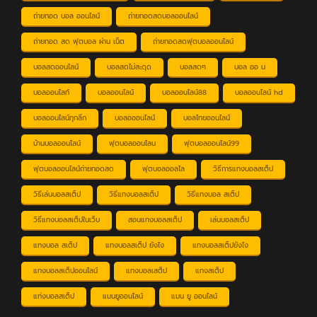
ถ่ายทอด บอล ออนไลน์
ถ่ายทอดสดบอลออนไลน์
ถ่ายทอด สด ฟุตบอล ผ่าน เน็ต
ถ่ายทอดสดฟุตบอลออนไลน์
บอลสดออนไลน์
บอลสดไม่สะดุด
บอลสดๆ
บอล ออ น
บอลออนไลท์
บอลออนไลน์
บอลออนไลน์88
บอลออนไลน์ hd
บอลออนไลน์ทุกลีก
บอลอออนไลน์
บอลไทยออนไลน์
บ้านบอลออนไลน์
ฟุตบอลออนไลน
ฟุตบอลออนไลน์99
ฟุตบอลออนไลน์ถ่ายทอดสด
ฟุตบอลออลไล
วิธีการแทงบอลสเต็ป
วิธีเล่นบอลสเต็ป
วิธีแทงบอลสเต็ป
วิธีแทงบอล สเต็ป
วิธีแทงบอลสเต็ปในเว็บ
สอนแทงบอลสเต็ป
เล่นบอลสเต็ป
แทงบอล สเต็ป
แทงบอลสเต็ป ยังไง
แทงบอลสเต็ปยังไง
แทงบอลสเต็ปออนไลน์
แทงบอลเสต็ป
แทงสเต็ป
แท่งบอลสเต็ป
แมนยูออนไลน์
แมน ยู ออนไลน์