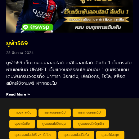
ยูฟ่า569
25 มีนาคม 2024
ยูฟ่า569 เว็บแทงบอลออนไลน์ คาสิโนออนไลน์ อันดับ 1 เว็บตรงไม่
ผ่านเอเย่นต์ UFABET เว็บแทงบอลออนไลน์อันดับ 1 ศูนย์รวมเกม
เดิมพันครบวงจรทั้ง บาคาร่า ป๊อกเด้ง, เสือมังกร, ไฮโล, สล็อต
สมัครใช้งานฟรี ฝากถอนไม
Read More »
กาบอล สเต็ป
การเล่นบอลสเต็ป
การแทงบอลสเต็ป
ดูบอลมือถือ
ดูบอลสดไม่มีสะดุด
ดูบอลออนไลน์ทุกลีก
ดูบอลออนไลน์ฟรี 24 ชั่วโมง
ดูบอลออนไลน์มือถือ
ดูบอลไม่สะดุด