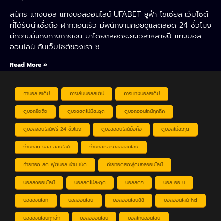
สมัคร แทงบอล แทงบอลออนไลน์ UFABET ยูฟ่า โซเซียล เว็บไซต์
ที่ได้รับน่าเชื่อถือ ฝากถอนเร็ว มีพนักงานคอยดูแลตลอด 24 ชั่วโมง
มีความมั่นคงทางการเงิน มาโดยตลอดระยะเวลาหลายปี แทงบอล
ออนไลน์ กับเว็บไซต์ของเรา ซ
Read More »
กาบอล สเต็ป
การเล่นบอลสเต็ป
การแทงบอลสเต็ป
ดูบอลมือถือ
ดูบอลสดไม่มีสะดุด
ดูบอลออนไลน์ทุกลีก
ดูบอลออนไลน์ฟรี 24 ชั่วโมง
ดูบอลออนไลน์มือถือ
ดูบอลไม่สะดุด
ถ่ายทอด บอล ออนไลน์
ถ่ายทอดสดบอลออนไลน์
ถ่ายทอด สด ฟุตบอล ผ่าน เน็ต
ถ่ายทอดสดฟุตบอลออนไลน์
บอลสดออนไลน์
บอลสดไม่สะดุด
บอลสดๆ
บอล ออ น
บอลออนไลท์
บอลออนไลน์
บอลออนไลน์88
บอลออนไลน์ hd
บอลออนไลน์ทุกลีก
บอลอออนไลน์
บอลไทยออนไลน์