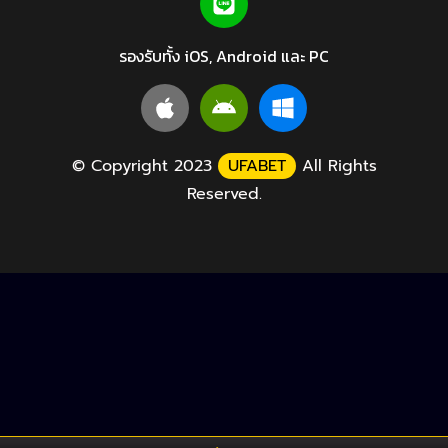
รองรับทั้ง iOS, Android และ PC
© Copyright 2023
UFABET
All Rights
Reserved.