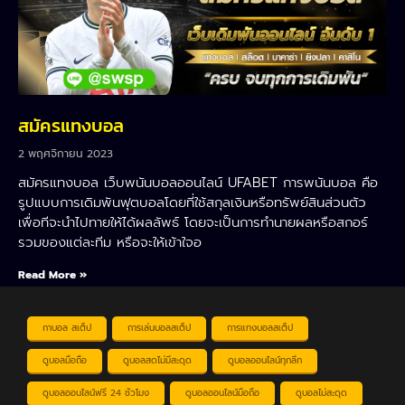
สมัครแทงบอล
2 พฤศจิกายน 2023
สมัครแทงบอล เว็บพนันบอลออนไลน์ UFABET การพนันบอล คือ
รูปแบบการเดิมพันฟุตบอลโดยที่ใช้สกุลเงินหรือทรัพย์สินส่วนตัว
เพื่อทีจะนำไปทายให้ได้ผลลัพธ์ โดยจะเป็นการทำนายผลหรือสกอร์
รวมของแต่ละทีม หรือจะให้เข้าใจอ
Read More »
กาบอล สเต็ป
การเล่นบอลสเต็ป
การแทงบอลสเต็ป
ดูบอลมือถือ
ดูบอลสดไม่มีสะดุด
ดูบอลออนไลน์ทุกลีก
ดูบอลออนไลน์ฟรี 24 ชั่วโมง
ดูบอลออนไลน์มือถือ
ดูบอลไม่สะดุด