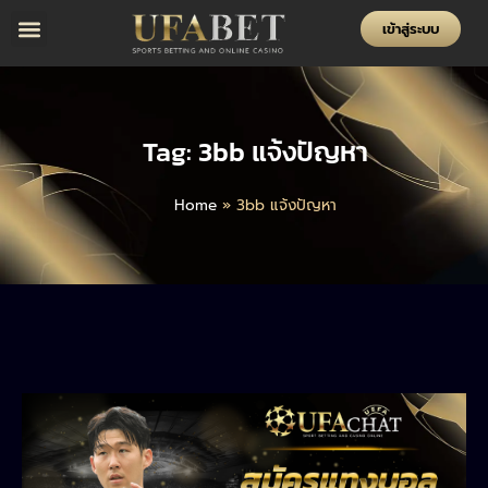
เข้าสู่ระบบ
Tag: 3bb แจ้งปัญหา
Home
»
3bb แจ้งปัญหา