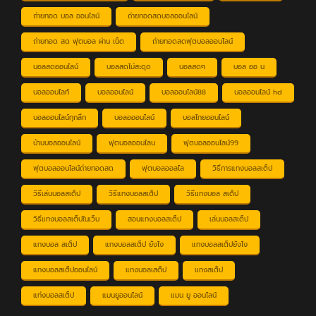
ถ่ายทอด บอล ออนไลน์
ถ่ายทอดสดบอลออนไลน์
ถ่ายทอด สด ฟุตบอล ผ่าน เน็ต
ถ่ายทอดสดฟุตบอลออนไลน์
บอลสดออนไลน์
บอลสดไม่สะดุด
บอลสดๆ
บอล ออ น
บอลออนไลท์
บอลออนไลน์
บอลออนไลน์88
บอลออนไลน์ hd
บอลออนไลน์ทุกลีก
บอลอออนไลน์
บอลไทยออนไลน์
บ้านบอลออนไลน์
ฟุตบอลออนไลน
ฟุตบอลออนไลน์99
ฟุตบอลออนไลน์ถ่ายทอดสด
ฟุตบอลออลไล
วิธีการแทงบอลสเต็ป
วิธีเล่นบอลสเต็ป
วิธีแทงบอลสเต็ป
วิธีแทงบอล สเต็ป
วิธีแทงบอลสเต็ปในเว็บ
สอนแทงบอลสเต็ป
เล่นบอลสเต็ป
แทงบอล สเต็ป
แทงบอลสเต็ป ยังไง
แทงบอลสเต็ปยังไง
แทงบอลสเต็ปออนไลน์
แทงบอลเสต็ป
แทงสเต็ป
แท่งบอลสเต็ป
แมนยูออนไลน์
แมน ยู ออนไลน์