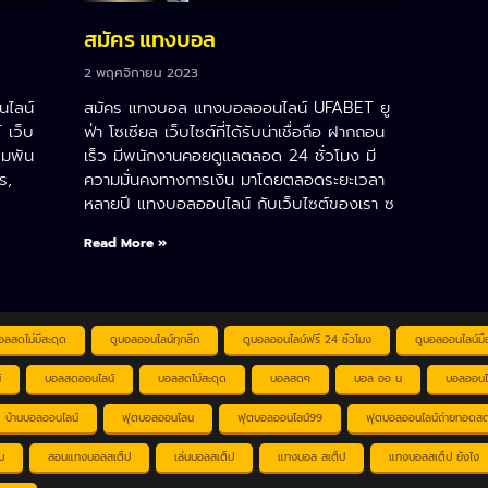
สมัคร แทงบอล
2 พฤศจิกายน 2023
นไลน์
สมัคร แทงบอล แทงบอลออนไลน์ UFABET ยู
 เว็บ
ฟ่า โซเซียล เว็บไซต์ที่ได้รับน่าเชื่อถือ ฝากถอน
ิมพัน
เร็ว มีพนักงานคอยดูแลตลอด 24 ชั่วโมง มี
ร,
ความมั่นคงทางการเงิน มาโดยตลอดระยะเวลา
หลายปี แทงบอลออนไลน์ กับเว็บไซต์ของเรา ซ
Read More »
อลสดไม่มีสะดุด
ดูบอลออนไลน์ทุกลีก
ดูบอลออนไลน์ฟรี 24 ชั่วโมง
ดูบอลออนไลน์มื
์
บอลสดออนไลน์
บอลสดไม่สะดุด
บอลสดๆ
บอล ออ น
บอลออนไ
บ้านบอลออนไลน์
ฟุตบอลออนไลน
ฟุตบอลออนไลน์99
ฟุตบอลออนไลน์ถ่ายทอดส
บ
สอนแทงบอลสเต็ป
เล่นบอลสเต็ป
แทงบอล สเต็ป
แทงบอลสเต็ป ยังไง