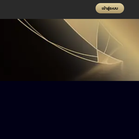
เข้าสู่ระบบ