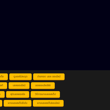
อถือ
ดูบอลไม่สะดุด
ถ่ายทอด บอล ออนไลน์
ลท์
บอลออนไลน์
บอลออนไลน์88
ด
ฟุตบอลออลไล
วิธีการแทงบอลสเต็ป
แทงบอลสเต็ปยังไง
แทงบอลสเต็ปออนไลน์