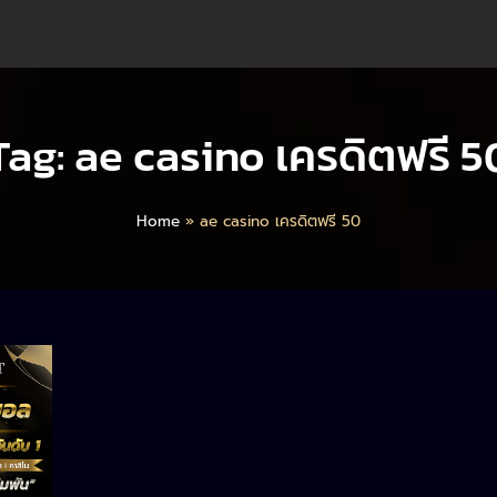
Tag: ae casino เครดิตฟรี 5
Home
»
ae casino เครดิตฟรี 50