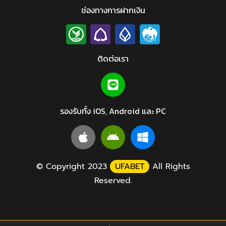
ช่องทางการฝากเงิน
ติดต่อเรา
รองรับทั้ง iOS, Android และ PC
© Copyright 2023
UFABET
All Rights
Reserved.