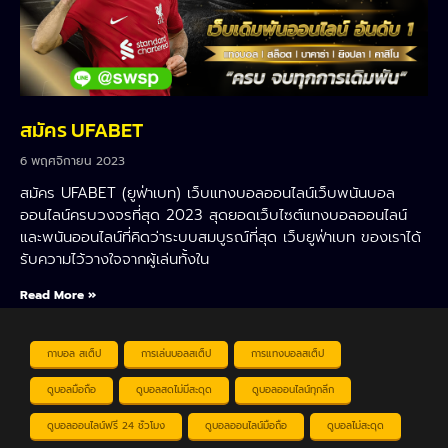
สมัคร UFABET
6 พฤศจิกายน 2023
สมัคร UFABET (ยูฟ่าเบท) เว็บแทงบอลออนไลน์เว็บพนันบอล
ออนไลน์ครบวงจรที่สุด 2023​ สุดยอดเว็บไซต์แทงบอลออนไลน์
และพนันออนไลน์ที่คิดว่าระบบสมบูรณ์ที่สุด เว็บยูฟ่าเบท ของเราได้
รับความไว้วางใจจากผู้เล่นทั้งใน
Read More »
กาบอล สเต็ป
การเล่นบอลสเต็ป
การแทงบอลสเต็ป
ดูบอลมือถือ
ดูบอลสดไม่มีสะดุด
ดูบอลออนไลน์ทุกลีก
ดูบอลออนไลน์ฟรี 24 ชั่วโมง
ดูบอลออนไลน์มือถือ
ดูบอลไม่สะดุด