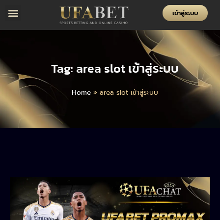
เข้าสู่ระบบ
Tag: area slot เข้าสู่ระบบ
Home
»
area slot เข้าสู่ระบบ