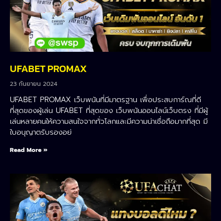
UFABET PROMAX
23 กันยายน 2024
UFABET PROMAX เว็บพนันที่มีมาตรฐาน เพื่อประสบการ์ณที่ดี
ที่สุดของผู้เล่น UFABET ที่สุดของ เว็บพนันออนไลน์เว็บตรง ที่มีผู้
เล่นหลายคนให้ความสนใจจากทั่วโลกและมีความน่าเชื่อถือมากที่สุด มี
ใบอนุญาตรับรองอย่
Read More »