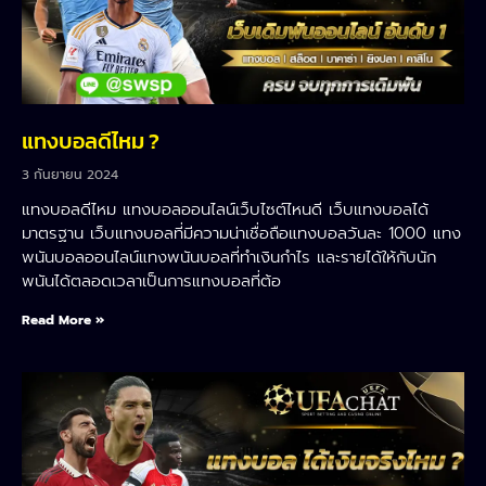
แทงบอลดีไหม ?
3 กันยายน 2024
แทงบอลดีไหม แทงบอลออนไลน์เว็บไซต์ไหนดี เว็บแทงบอลได้
มาตรฐาน เว็บแทงบอลที่มีความน่าเชื่อถือแทงบอลวันละ 1000 แทง
พนันบอลออนไลน์แทงพนันบอลที่ทำเงินกำไร และรายได้ให้กับนัก
พนันได้ตลอดเวลาเป็นการแทงบอลที่ต้อ
Read More »