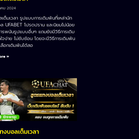
าคม 2024
ต็มเวลา รูปแบบการเดิมพันที่เหล่านัก
ล UFABET โปรดปราน และนิยมไม่น้อย
ารพนันรูปแบบอื่นๆ แถมยังมีวิธีการเดิม
ข้าใจง่าย ไม่ซับซ้อน โดยจะมีวิธีการเดิมพัน
่นเลือกเดิมพันได้สอ
ore »
แทงบอลเต็มเวลา