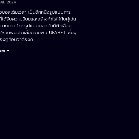
าคม 2024
งบอลเต็มเวลา เป็นอีกหนึ่งรูปแบบการ
ที่ได้รับความนิยมและสร้างกำไรให้กับผู้เล่น
างมากมาย โดยรูปแบบบอลนั้นมีตัวเลือก
ห้นักพนันได้เลือกเดิมพัน UFABET ซึ่งผู้
้องดูก่อนว่าต้องก
ore »