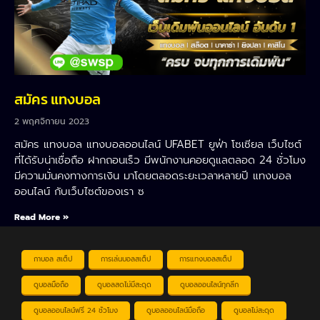
สมัคร แทงบอล
2 พฤศจิกายน 2023
สมัคร แทงบอล แทงบอลออนไลน์ UFABET ยูฟ่า โซเซียล เว็บไซต์
ที่ได้รับน่าเชื่อถือ ฝากถอนเร็ว มีพนักงานคอยดูแลตลอด 24 ชั่วโมง
มีความมั่นคงทางการเงิน มาโดยตลอดระยะเวลาหลายปี แทงบอล
ออนไลน์ กับเว็บไซต์ของเรา ซ
Read More »
กาบอล สเต็ป
การเล่นบอลสเต็ป
การแทงบอลสเต็ป
ดูบอลมือถือ
ดูบอลสดไม่มีสะดุด
ดูบอลออนไลน์ทุกลีก
ดูบอลออนไลน์ฟรี 24 ชั่วโมง
ดูบอลออนไลน์มือถือ
ดูบอลไม่สะดุด