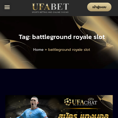
เข้าสู่ระบบ
Tag: battleground royale slot
Home
»
battleground royale slot