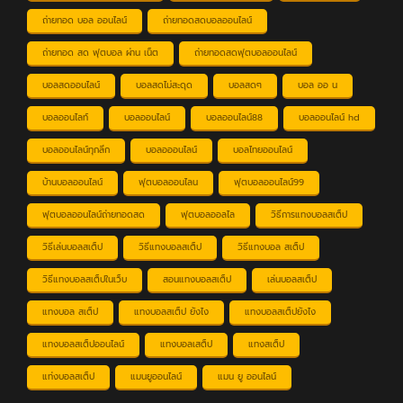
ถ่ายทอด บอล ออนไลน์
ถ่ายทอดสดบอลออนไลน์
ถ่ายทอด สด ฟุตบอล ผ่าน เน็ต
ถ่ายทอดสดฟุตบอลออนไลน์
บอลสดออนไลน์
บอลสดไม่สะดุด
บอลสดๆ
บอล ออ น
บอลออนไลท์
บอลออนไลน์
บอลออนไลน์88
บอลออนไลน์ hd
บอลออนไลน์ทุกลีก
บอลอออนไลน์
บอลไทยออนไลน์
บ้านบอลออนไลน์
ฟุตบอลออนไลน
ฟุตบอลออนไลน์99
ฟุตบอลออนไลน์ถ่ายทอดสด
ฟุตบอลออลไล
วิธีการแทงบอลสเต็ป
วิธีเล่นบอลสเต็ป
วิธีแทงบอลสเต็ป
วิธีแทงบอล สเต็ป
วิธีแทงบอลสเต็ปในเว็บ
สอนแทงบอลสเต็ป
เล่นบอลสเต็ป
แทงบอล สเต็ป
แทงบอลสเต็ป ยังไง
แทงบอลสเต็ปยังไง
แทงบอลสเต็ปออนไลน์
แทงบอลเสต็ป
แทงสเต็ป
แท่งบอลสเต็ป
แมนยูออนไลน์
แมน ยู ออนไลน์