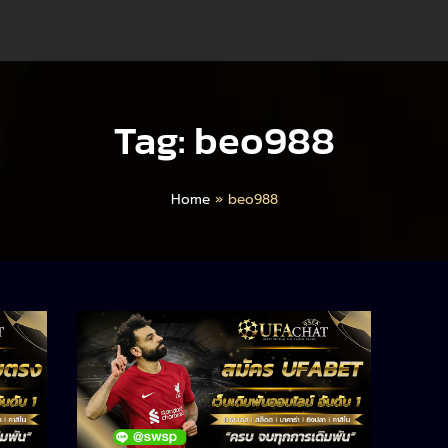
Tag: beo988
Home
»
beo988