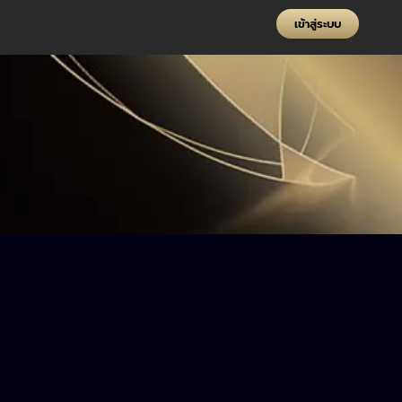
เข้าสู่ระบบ