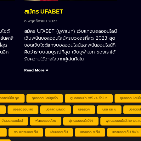
สมัคร UFABET
6 พฤศจิกายน 2023
บไซต์
สมัคร UFABET (ยูฟ่าเบท) เว็บแทงบอลออนไลน์
ล่นคาสิ
เว็บพนันบอลออนไลน์ครบวงจรที่สุด 2023​ สุด
่สุด
ยอดเว็บไซต์แทงบอลออนไลน์และพนันออนไลน์ที่
่นอีก
คิดว่าระบบสมบูรณ์ที่สุด เว็บยูฟ่าเบท ของเราได้
รับความไว้วางใจจากผู้เล่นทั้งใน
Read More »
อลสดไม่มีสะดุด
ดูบอลออนไลน์ทุกลีก
ดูบอลออนไลน์ฟรี 24 ชั่วโมง
ดูบอลออนไลน์มื
์
บอลสดออนไลน์
บอลสดไม่สะดุด
บอลสดๆ
บอล ออ น
บอลออนไ
บ้านบอลออนไลน์
ฟุตบอลออนไลน
ฟุตบอลออนไลน์99
ฟุตบอลออนไลน์ถ่ายทอดส
บ
สอนแทงบอลสเต็ป
เล่นบอลสเต็ป
แทงบอล สเต็ป
แทงบอลสเต็ป ยังไง